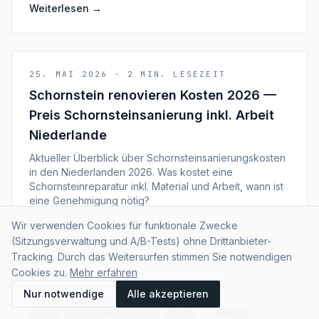
Weiterlesen
→
25. MAI 2026
·
2
MIN. LESEZEIT
Schornstein renovieren Kosten 2026 —
Preis Schornsteinsanierung inkl. Arbeit
Niederlande
Aktueller Überblick über Schornsteinsanierungskosten
in den Niederlanden 2026. Was kostet eine
Schornsteinreparatur inkl. Material und Arbeit, wann ist
eine Genehmigung nötig?
Wir verwenden Cookies für funktionale Zwecke
Weiterlesen
→
(Sitzungsverwaltung und A/B-Tests) ohne Drittanbieter-
Tracking. Durch das Weitersurfen stimmen Sie notwendigen
Cookies zu.
Mehr erfahren
25. MAI 2026
·
2
MIN. LESEZEIT
Nur notwendige
Alle akzeptieren
Solar Carport Kosten 2026 — Preis