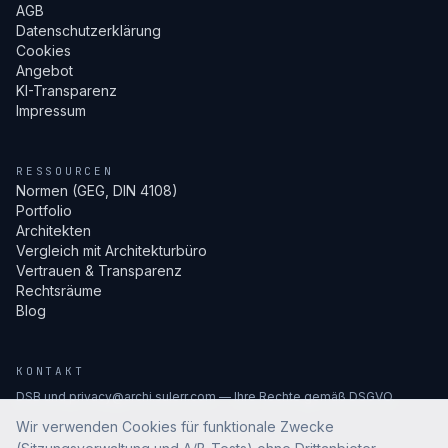
AGB
Datenschutzerklärung
Cookies
Angebot
KI-Transparenz
Impressum
RESSOURCEN
Normen (GEG, DIN 4108)
Portfolio
Architekten
Vergleich mit Architekturbüro
Vertrauen & Transparenz
Rechtsräume
Blog
KONTAKT
DSB und privacy@archi.sulerr.com — Ihre Rechte gemäß DSGVO.
Wir verwenden Cookies für funktionale Zwecke