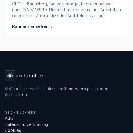
GEG — Bauantrag, Bauvoranfrage, Energienachweis
nach DIN V 18599. Unterschrieben von einer Architektin
oder einem Architekten der Architektenkammer.
Rahmen ansehen
→
archi
.
sulerr
KI-Arbeitsentwurf + Unterschrift eines eingetragenen
Architekten.
RECHTLICHES
AGB
Datenschutzerklärung
Cookies