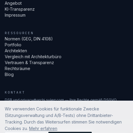
Angebot
KI-Transparenz
Impressum
RESSOURCEN
Normen (GEG, DIN 4108)
Portfolio
Architekten
Vergleich mit Architekturbüro
Vertrauen & Transparenz
Rechtsräume
Blog
KONTAKT
DSB und privacy@archi.sulerr.com — Ihre Rechte gemäß DSGVO.
Wir verwenden Cookies für funktionale Zwecke
(Sitzungsverwaltung und A/B-Tests) ohne Drittanbieter-
Tracking. Durch das Weitersurfen stimmen Sie notwendigen
Cookies zu.
Mehr erfahren
©
2026
archi.sulerr.com —
Alle Rechte vorbehalten.