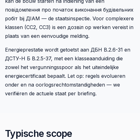
kan de bouw starten na indiening van een
повідомлення про початок виконання будівельних
робіт bij ДІАМ — de staatsinspectie. Voor complexere
klassen (CC2, CC3) is een дозвіл op werken vereist in
plaats van een eenvoudige melding.
Energieprestatie wordt getoetst aan ДБН В.2.6-31 en
ДСТУ-Н Б В.2.5-37, met een klasseaanduiding die
zowel het vergunningsspoor als het uiteindelijke
energiecertificaat bepaalt. Let op: regels evolueren
onder en na oorlogsrechtomstandigheden — we
verifiëren de actuele staat per briefing.
Typische scope