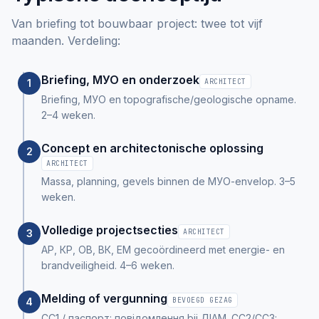
Van briefing tot bouwbaar project: twee tot vijf
maanden. Verdeling:
Briefing, МУО en onderzoek
1
ARCHITECT
Briefing, МУО en topografische/geologische opname.
2–4 weken.
Concept en architectonische oplossing
2
ARCHITECT
Massa, planning, gevels binnen de МУО-envelop. 3–5
weken.
Volledige projectsecties
3
ARCHITECT
АР, КР, ОВ, ВК, ЕМ gecoördineerd met energie- en
brandveiligheid. 4–6 weken.
Melding of vergunning
4
BEVOEGD GEZAG
CC1 / паспорт: повідомлення bij ДІАМ. CC2/CC3: