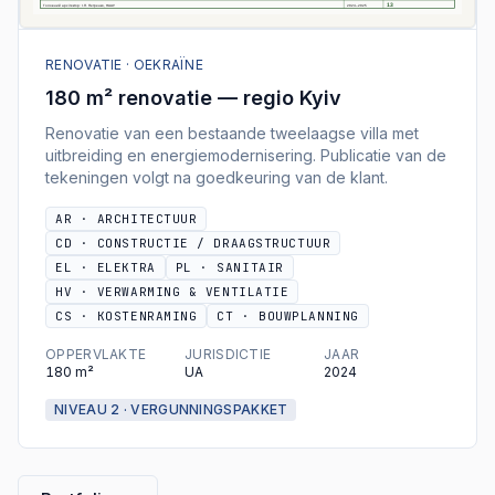
RENOVATIE · OEKRAÏNE
180 m² renovatie — regio Kyiv
Renovatie van een bestaande tweelaagse villa met
uitbreiding en energiemodernisering. Publicatie van de
tekeningen volgt na goedkeuring van de klant.
AR
·
ARCHITECTUUR
CD
·
CONSTRUCTIE / DRAAGSTRUCTUUR
EL
·
ELEKTRA
PL
·
SANITAIR
HV
·
VERWARMING & VENTILATIE
CS
·
KOSTENRAMING
CT
·
BOUWPLANNING
OPPERVLAKTE
JURISDICTIE
JAAR
180
m²
UA
2024
NIVEAU 2 · VERGUNNINGSPAKKET