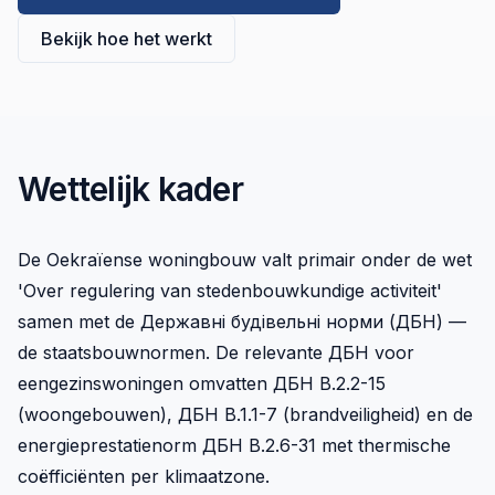
Bekijk hoe het werkt
Wettelijk kader
De Oekraïense woningbouw valt primair onder de wet
'Over regulering van stedenbouwkundige activiteit'
samen met de Державні будівельні норми (ДБН) —
de staatsbouwnormen. De relevante ДБН voor
eengezinswoningen omvatten ДБН В.2.2-15
(woongebouwen), ДБН В.1.1-7 (brandveiligheid) en de
energieprestatienorm ДБН В.2.6-31 met thermische
coëfficiënten per klimaatzone.