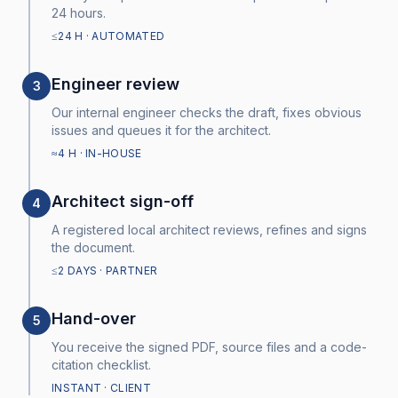
24 hours.
≤24 H · AUTOMATED
Engineer review
3
Our internal engineer checks the draft, fixes obvious
issues and queues it for the architect.
≈4 H · IN-HOUSE
Architect sign-off
4
A registered local architect reviews, refines and signs
the document.
≤2 DAYS · PARTNER
Hand-over
5
You receive the signed PDF, source files and a code-
citation checklist.
INSTANT · CLIENT