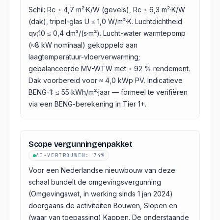
Schil: Rc ≥ 4,7 m²·K/W (gevels), Rc ≥ 6,3 m²·K/W
(dak), tripel-glas U ≤ 1,0 W/m²·K. Luchtdichtheid
qv;10 ≤ 0,4 dm³/(s·m²). Lucht-water warmtepomp
(≈8 kW nominaal) gekoppeld aan
laagtemperatuur-vloerverwarming;
gebalanceerde MV-WTW met ≥ 92 % rendement.
Dak voorbereid voor ≈ 4,0 kWp PV. Indicatieve
BENG-1: ≤ 55 kWh/m²·jaar — formeel te verifiëren
via een BENG-berekening in Tier 1+.
Scope vergunningenpakket
AI-VERTROUWEN
:
74%
Voor een Nederlandse nieuwbouw van deze
schaal bundelt de omgevingsvergunning
(Omgevingswet, in werking sinds 1 jan 2024)
doorgaans de activiteiten Bouwen, Slopen en
(waar van toepassing) Kappen. De onderstaande