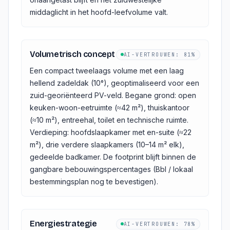
middaglicht in het hoofd-leefvolume valt.
Volumetrisch concept
AI-VERTROUWEN
:
81%
Een compact tweelaags volume met een laag
hellend zadeldak (10°), geoptimaliseerd voor een
zuid-georiënteerd PV-veld. Begane grond: open
keuken-woon-eetruimte (≈42 m²), thuiskantoor
(≈10 m²), entreehal, toilet en technische ruimte.
Verdieping: hoofdslaapkamer met en-suite (≈22
m²), drie verdere slaapkamers (10–14 m² elk),
gedeelde badkamer. De footprint blijft binnen de
gangbare bebouwingspercentages (Bbl / lokaal
bestemmingsplan nog te bevestigen).
Energiestrategie
AI-VERTROUWEN
:
78%