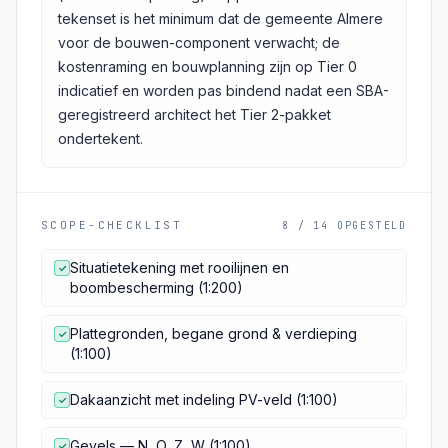
tekenset is het minimum dat de gemeente Almere
voor de bouwen-component verwacht; de
kostenraming en bouwplanning zijn op Tier 0
indicatief en worden pas bindend nadat een SBA-
geregistreerd architect het Tier 2-pakket
ondertekent.
SCOPE-CHECKLIST
8 / 14 OPGESTELD
Situatietekening met rooilijnen en
✓
boombescherming (1:200)
Plattegronden, begane grond & verdieping
✓
(1:100)
Dakaanzicht met indeling PV-veld (1:100)
✓
Gevels — N, O, Z, W (1:100)
✓