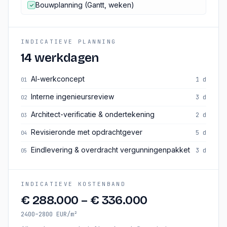
Bouwplanning (Gantt, weken)
✓
INDICATIEVE PLANNING
14 werkdagen
AI-werkconcept
1 d
01
Interne ingenieursreview
3 d
02
Architect-verificatie & ondertekening
2 d
03
Revisieronde met opdrachtgever
5 d
04
Eindlevering & overdracht vergunningenpakket
3 d
05
INDICATIEVE KOSTENBAND
€ 288.000
–
€ 336.000
2400–2800 EUR/m²