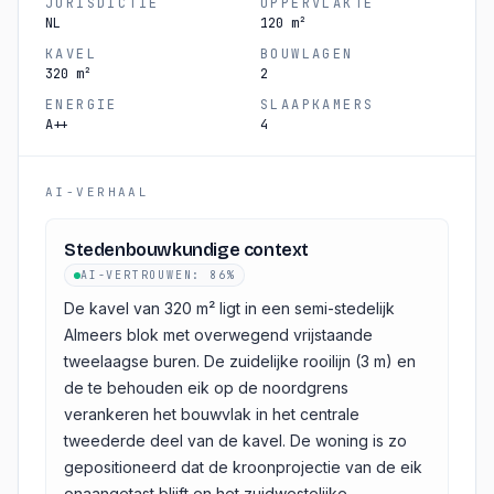
JURISDICTIE
OPPERVLAKTE
NL
120 m²
KAVEL
BOUWLAGEN
320 m²
2
ENERGIE
SLAAPKAMERS
A++
4
AI-VERHAAL
Stedenbouwkundige context
AI-VERTROUWEN
:
86%
De kavel van 320 m² ligt in een semi-stedelijk
Almeers blok met overwegend vrijstaande
tweelaagse buren. De zuidelijke rooilijn (3 m) en
de te behouden eik op de noordgrens
verankeren het bouwvlak in het centrale
tweederde deel van de kavel. De woning is zo
gepositioneerd dat de kroonprojectie van de eik
onaangetast blijft en het zuidwestelijke