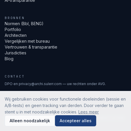
AI-transparantie
BRONNEN
Normen (Bbl, BENG)
Portfolio
Architecten
Vergelijken met bureau
Vertrouwen & transparantie
Jurisdicties
Blog
CONTACT
DPO en privacy@archi.sulerr.com — uw rechten onder AVG.
Wij gebruiken cookies voor functionele doeleinden (sessie en
A/B-tests) en geen tracking van derden. Door verder te gaan
stemt u in met noodzakelijke cookies.
Lees meer
©
2026
archi.sulerr.com —
Alle rechten voorbehouden.
V0 · PUBLIC-REGISTER-ONLY · NO FABRICATED
Alleen noodzakelijk
Accepteer alles
COUNTERS