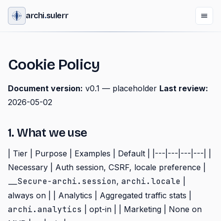
archi
.
sulerr
Cookie Policy
Document version:
v0.1 — placeholder
Last review:
2026-05-02
1. What we use
| Tier | Purpose | Examples | Default | |---|---|---|---| |
Necessary | Auth session, CSRF, locale preference |
__Secure-archi.session
,
archi.locale
|
always on | | Analytics | Aggregated traffic stats |
archi.analytics
| opt-in | | Marketing | None on