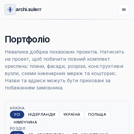
archi
.
sulerr
Портфоліо
Невелика добірка показових проектів. Натисніть
на проект, щоб побачити повний комплект
креслень: плани, фасади, розрізи, конструктивні
вузли, схеми інженерних мереж та кошторис.
Назви та адреси можуть бути приховані за
побажанням замовника.
КРАЇНА
УСІ
НІДЕРЛАНДИ
УКРАЇНА
ПОЛЬЩА
НІМЕЧЧИНА
РОЗДІЛ