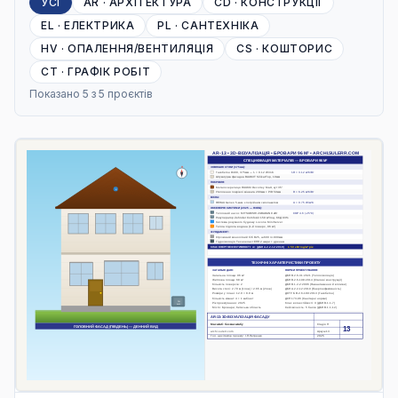
УСІ
AR
·
АРХІТЕКТУРА
CD
·
КОНСТРУКЦІЇ
EL
·
ЕЛЕКТРИКА
PL
·
САНТЕХНІКА
HV
·
ОПАЛЕННЯ/ВЕНТИЛЯЦІЯ
CS
·
КОШТОРИС
CT
·
ГРАФІК РОБІТ
Показано 5 з 5 проєктів