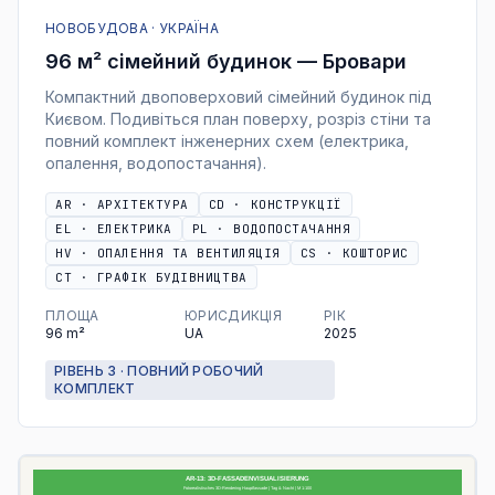
НОВОБУДОВА · УКРАЇНА
96 м² сімейний будинок — Бровари
Компактний двоповерховий сімейний будинок під
Києвом. Подивіться план поверху, розріз стіни та
повний комплект інженерних схем (електрика,
опалення, водопостачання).
AR
·
АРХІТЕКТУРА
CD
·
КОНСТРУКЦІЇ
EL
·
ЕЛЕКТРИКА
PL
·
ВОДОПОСТАЧАННЯ
HV
·
ОПАЛЕННЯ ТА ВЕНТИЛЯЦІЯ
CS
·
КОШТОРИС
CT
·
ГРАФІК БУДІВНИЦТВА
ПЛОЩА
ЮРИСДИКЦІЯ
РІК
96
m²
UA
2025
РІВЕНЬ 3 · ПОВНИЙ РОБОЧИЙ
КОМПЛЕКТ