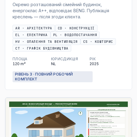
Окремо розташований сімейний будинок,
енергоклас A++, відповідає BENG. Публікація
креслень — після згоди клієнта.
AR
·
АРХІТЕКТУРА
CD
·
КОНСТРУКЦІЇ
EL
·
ЕЛЕКТРИКА
PL
·
ВОДОПОСТАЧАННЯ
HV
·
ОПАЛЕННЯ ТА ВЕНТИЛЯЦІЯ
CS
·
КОШТОРИС
CT
·
ГРАФІК БУДІВНИЦТВА
ПЛОЩА
ЮРИСДИКЦІЯ
РІК
120
m²
NL
2025
РІВЕНЬ 3 · ПОВНИЙ РОБОЧИЙ
КОМПЛЕКТ