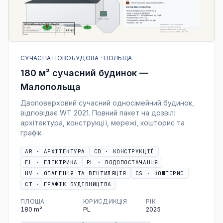
СУЧАСНА НОВОБУДОВА · ПОЛЬЩА
180 м² сучасний будинок —
Малопольща
Двоповерховий сучасний односімейний будинок,
відповідає WT 2021. Повний пакет на дозвіл:
архітектура, конструкції, мережі, кошторис та
графік.
AR
·
АРХІТЕКТУРА
CD
·
КОНСТРУКЦІЇ
EL
·
ЕЛЕКТРИКА
PL
·
ВОДОПОСТАЧАННЯ
HV
·
ОПАЛЕННЯ ТА ВЕНТИЛЯЦІЯ
CS
·
КОШТОРИС
CT
·
ГРАФІК БУДІВНИЦТВА
ПЛОЩА
ЮРИСДИКЦІЯ
РІК
180
m²
PL
2025