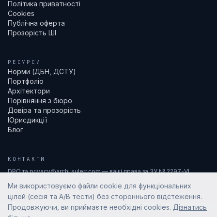
Політика приватності
Cookies
Публічна оферта
Прозорість ШІ
РЕСУРСИ
Норми (ДБН, ДСТУ)
Портфоліо
Архітектори
Порівняння з бюро
Довіра та прозорість
Юрисдикції
Блог
КОНТАКТИ
DPO та privacy@archi.sulerr.com — ваші права за ЗУ № 2297-VI.
Ми використовуємо файли cookie для функціональних
цілей (сесія та A/B тести) без стороннього відстеження.
Продовжуючи, ви приймаєте необхідні cookies.
Дізнатись