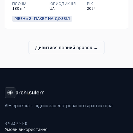
ПЛОЩА
ЮРИСДИКЦІЯ
РІК
180
m²
UA
2024
РІВЕНЬ 2 · ПАКЕТ НА ДОЗВІЛ
Дивитися повний зразок
→
archi
.
sulerr
AI-чернетка + підпис зареєстрованого архітектора.
ЮРИДИЧНЕ
Умови використання