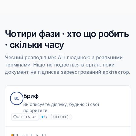
Чотири фази · хто що робить
· скільки часу
Чесний розподіл між AI і людиною з реальними
термінами. Ніщо не подається в орган, поки
документ не підписав зареєстрований архітектор.
Бриф
01
Ви описуєте ділянку, будинок і свої
пріоритети.
⏱
≈10–15 ХВ
ВИ (КЛІЄНТ)
ЩО РОБИТЬ AI