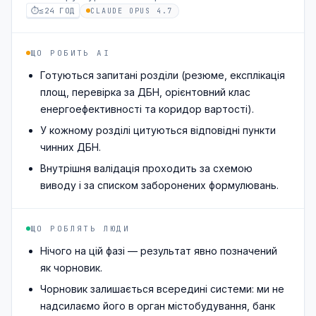
⏱
≤24 ГОД
CLAUDE OPUS 4.7
ЩО РОБИТЬ AI
Готуються запитані розділи (резюме, експлікація
площ, перевірка за ДБН, орієнтовний клас
енергоефективності та коридор вартості).
У кожному розділі цитуються відповідні пункти
чинних ДБН.
Внутрішня валідація проходить за схемою
виводу і за списком заборонених формулювань.
ЩО РОБЛЯТЬ ЛЮДИ
Нічого на цій фазі — результат явно позначений
як чорновик.
Чорновик залишається всередині системи: ми не
надсилаємо його в орган містобудування, банк