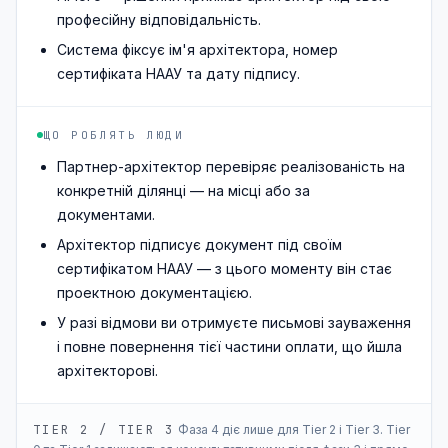
професійну відповідальність.
Система фіксує ім'я архітектора, номер
сертифіката НААУ та дату підпису.
ЩО РОБЛЯТЬ ЛЮДИ
Партнер-архітектор перевіряє реалізованість на
конкретній ділянці — на місці або за
документами.
Архітектор підписує документ під своїм
сертифікатом НААУ — з цього моменту він стає
проектною документацією.
У разі відмови ви отримуєте письмові зауваження
і повне повернення тієї частини оплати, що йшла
архітекторові.
TIER 2 / TIER 3
Фаза 4 діє лише для Tier 2 і Tier 3. Tier