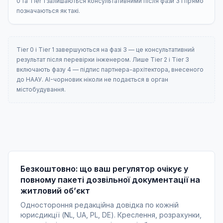
0 та Tier 1 залишаються консультативними після фази 3 і прямо
позначаються як такі.
Tier 0 і Tier 1 завершуються на фазі 3 — це консультативний
результат після перевірки інженером. Лише Tier 2 і Tier 3
включають фазу 4 — підпис партнера-архітектора, внесеного
до НААУ. AI-чорновик ніколи не подається в орган
містобудування.
Безкоштовно: що ваш регулятор очікує у
повному пакеті дозвільної документації на
житловий обʼєкт
Одностороння редакційна довідка по кожній
юрисдикції (NL, UA, PL, DE). Креслення, розрахунки,