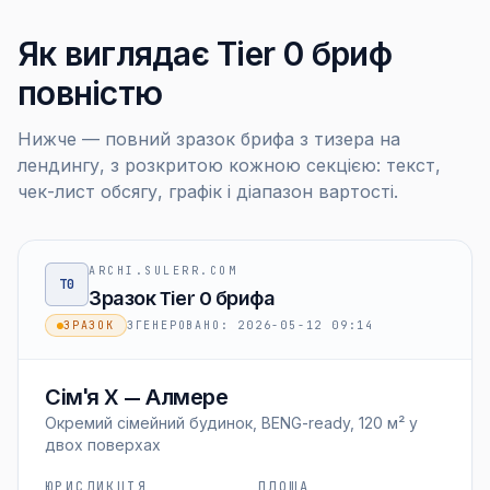
Як виглядає Tier 0 бриф
повністю
Нижче — повний зразок брифа з тизера на
лендингу, з розкритою кожною секцією: текст,
чек-лист обсягу, графік і діапазон вартості.
ARCHI.SULERR.COM
T0
Зразок Tier 0 брифа
ЗРАЗОК
ЗГЕНЕРОВАНО
:
2026-05-12 09:14
Сім'я X — Алмере
Окремий сімейний будинок, BENG-ready, 120 м² у
двох поверхах
ЮРИСДИКЦІЯ
ПЛОЩА