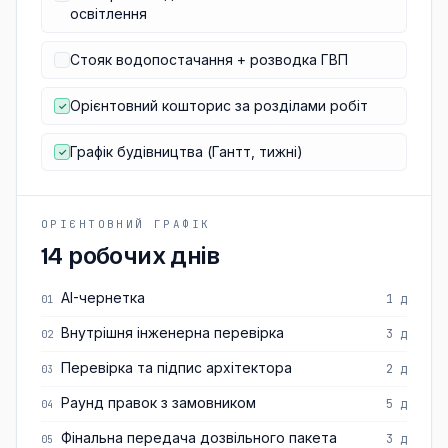
освітлення
Стояк водопостачання + розводка ГВП
Орієнтовний кошторис за розділами робіт
✓
Графік будівництва (Гантт, тижні)
✓
ОРІЄНТОВНИЙ ГРАФІК
14 робочих днів
AI-чернетка
1 д
01
Внутрішня інженерна перевірка
3 д
02
Перевірка та підпис архітектора
2 д
03
Раунд правок з замовником
5 д
04
Фінальна передача дозвільного пакета
3 д
05