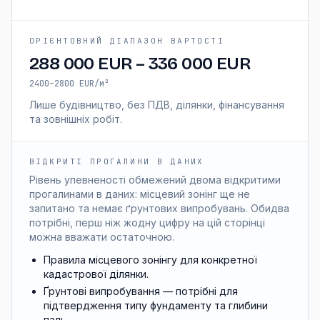
ОРІЄНТОВНИЙ ДІАПАЗОН ВАРТОСТІ
288 000 EUR
–
336 000 EUR
2400–2800 EUR/м²
Лише будівництво, без ПДВ, ділянки, фінансування
та зовнішніх робіт.
ВІДКРИТІ ПРОГАЛИНИ В ДАНИХ
Рівень упевненості обмежений двома відкритими
прогалинами в даних: місцевий зонінг ще не
запитано та немає ґрунтових випробувань. Обидва
потрібні, перш ніж жодну цифру на цій сторінці
можна вважати остаточною.
Правила місцевого зонінгу для конкретної
кадастрової ділянки.
Ґрунтові випробування — потрібні для
підтвердження типу фундаменту та глибини
паль.