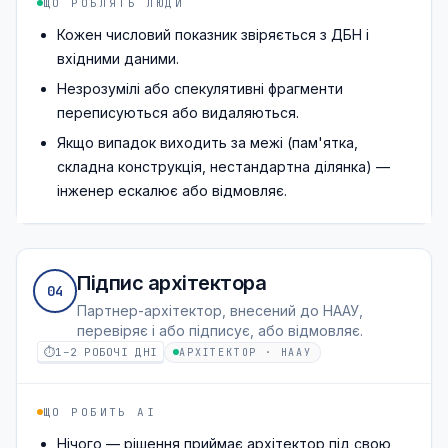
ЩО РОБЛЯТЬ ЛЮДИ
Кожен числовий показник звіряється з ДБН і
вхідними даними.
Незрозумілі або спекулятивні фрагменти
переписуються або видаляються.
Якщо випадок виходить за межі (пам'ятка,
складна конструкція, нестандартна ділянка) —
інженер ескалює або відмовляє.
Підпис архітектора
04
Партнер-архітектор, внесений до НААУ,
перевіряє і або підписує, або відмовляє.
⏱
1–2 РОБОЧІ ДНІ
АРХІТЕКТОР · НААУ
ЩО РОБИТЬ AI
Нічого — рішення приймає архітектор під свою