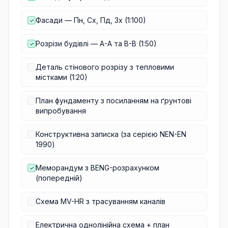
Фасади — Пн, Сх, Пд, Зх (1:100)
✓
Розрізи будівлі — A-A та B-B (1:50)
✓
Деталь стінового розрізу з тепловими
містками (1:20)
План фундаменту з посиланням на ґрунтові
випробування
Конструктивна записка (за серією NEN-EN
1990)
Меморандум з BENG-розрахунком
✓
(попередній)
Схема MV-HR з трасуванням каналів
Електрична однолінійна схема + план