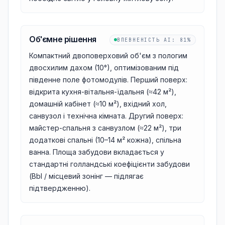
Об'ємне рішення
ВПЕВНЕНІСТЬ AI
:
81%
Компактний двоповерховий об'єм з пологим
двосхилим дахом (10°), оптимізованим під
південне поле фотомодулів. Перший поверх:
відкрита кухня-вітальня-їдальня (≈42 м²),
домашній кабінет (≈10 м²), вхідний хол,
санвузол і технічна кімната. Другий поверх:
майстер-спальня з санвузлом (≈22 м²), три
додаткові спальні (10–14 м² кожна), спільна
ванна. Площа забудови вкладається у
стандартні голландські коефіцієнти забудови
(Bbl / місцевий зонінг — підлягає
підтвердженню).