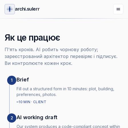
archi
.
sulerr
Як це працює
П'ять кроків. AI робить чорнову роботу;
зареєстрований архітектор перевіряє і підписує.
Ви контролюєте кожен крок.
Brief
1
Fill out a structured form in 10 minutes: plot, building,
preferences, photos.
≈10 MIN · CLIENT
AI working draft
2
Our system produces a code-compliant concept within