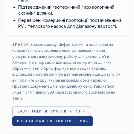
Підтверджений геотехнічний / археологічний
скринінг ділянки.
Перевірені комерційні пропозиції постачальників
PV / теплового насоса для діапазону вартості.
ЗРАЗОК
Зразок виводу. Цифри, схеми та посилання на
нормативи на цій сторінці є ілюстративними — вони
описують вигадану замовну роботу для уявної сім'ї в
Алмере і не є порадою для жодної конкретної ділянки.
Справжній Tier 0 бриф формується з ваших власних
відповідей і його перечитує штатний інженер ще до того, як
ви побачите цифру, яку ми вважаємо обов'язковою.
Проєктна документація в юридичному сенсі з'являється
лише після підпису SBA-зареєстрованого архітектора на
Tier 2.
ЗАВАНТАЖИТИ ЗРАЗОК У PDF
↓
ПОЧАТИ ВАШ СПРАВЖНІЙ БРИФ
→