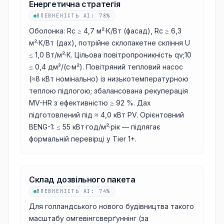
Енергетична стратегія
ВПЕВНЕНІСТЬ AI
:
78%
Оболонка: Rc ≥ 4,7 м²·К/Вт (фасад), Rc ≥ 6,3
м²·К/Вт (дах), потрійне склопакетне скління U
≤ 1,0 Вт/м²·К. Цільова повітропроникність qv;10
≤ 0,4 дм³/(с·м²). Повітряний тепловий насос
(≈8 кВт номінально) із низькотемпературною
теплою підлогою; збалансована рекуперація
MV-HR з ефективністю ≥ 92 %. Дах
підготовлений під ≈ 4,0 кВт PV. Орієнтовний
BENG-1: ≤ 55 кВт·год/м²·рік — підлягає
формальній перевірці у Tier 1+.
Склад дозвільного пакета
ВПЕВНЕНІСТЬ AI
:
74%
Для голландського нового будівництва такого
масштабу омгевінгсверґуннінг (за