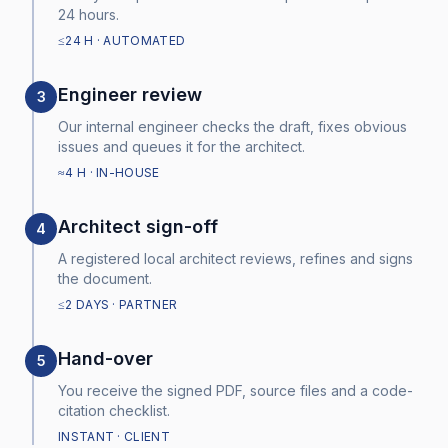
24 hours.
≤24 H · AUTOMATED
Engineer review
3
Our internal engineer checks the draft, fixes obvious
issues and queues it for the architect.
≈4 H · IN-HOUSE
Architect sign-off
4
A registered local architect reviews, refines and signs
the document.
≤2 DAYS · PARTNER
Hand-over
5
You receive the signed PDF, source files and a code-
citation checklist.
INSTANT · CLIENT