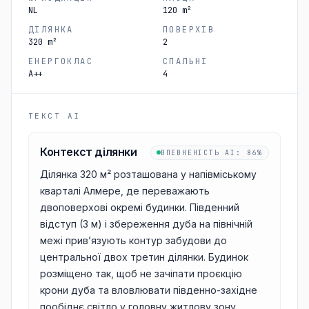
NL
120 m²
ДІЛЯНКА
ПОВЕРХІВ
320 m²
2
ЕНЕРГОКЛАС
СПАЛЬНІ
A++
4
ТЕКСТ AI
Контекст ділянки
ВПЕВНЕНІСТЬ AI
:
86%
Ділянка 320 м² розташована у напівміському
кварталі Алмере, де переважають
двоповерхові окремі будинки. Південний
відступ (3 м) і збереження дуба на північній
межі прив’язують контур забудови до
центральної двох третин ділянки. Будинок
розміщено так, щоб не зачіпати проєкцію
крони дуба та вловлювати південно-західне
пообіднє світло у головну житлову зону.