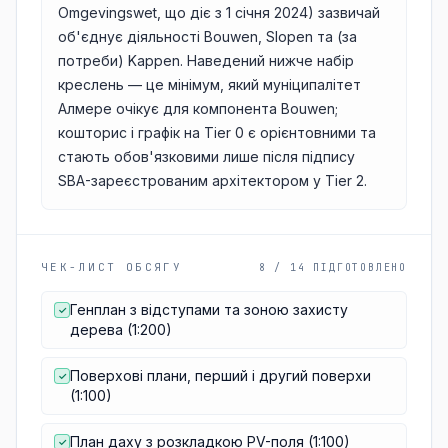
Omgevingswet, що діє з 1 січня 2024) зазвичай
об'єднує діяльності Bouwen, Slopen та (за
потреби) Kappen. Наведений нижче набір
креслень — це мінімум, який муніципалітет
Алмере очікує для компонента Bouwen;
кошторис і графік на Tier 0 є орієнтовними та
стають обов'язковими лише після підпису
SBA-зареєстрованим архітектором у Tier 2.
ЧЕК-ЛИСТ ОБСЯГУ
8 / 14 ПІДГОТОВЛЕНО
Генплан з відступами та зоною захисту
✓
дерева (1:200)
Поверхові плани, перший і другий поверхи
✓
(1:100)
План даху з розкладкою PV-поля (1:100)
✓