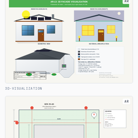
AR
3D-VISUALIZATION
AR