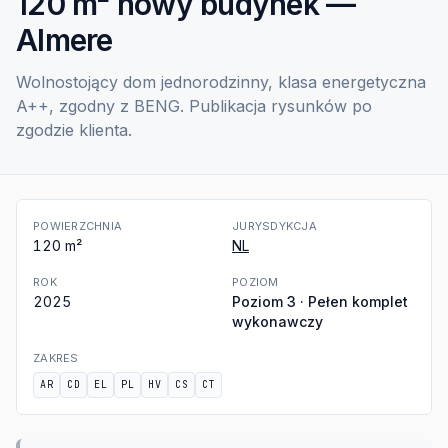
120 m² nowy budynek —
Almere
Wolnostojący dom jednorodzinny, klasa energetyczna
A++, zgodny z BENG. Publikacja rysunków po
zgodzie klienta.
POWIERZCHNIA
JURYSDYKCJA
120
m²
NL
ROK
POZIOM
2025
Poziom 3 · Pełen komplet
wykonawczy
ZAKRES
AR
CD
EL
PL
HV
CS
CT